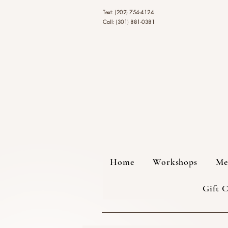
Text: (202) 754-4124
Call: (301) 881-0381
Home
Workshops
Me
Gift 