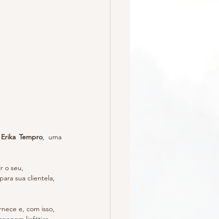
 Erika Tempro
, uma 
r o seu, 
ra sua clientela, 
nece e, com isso, 