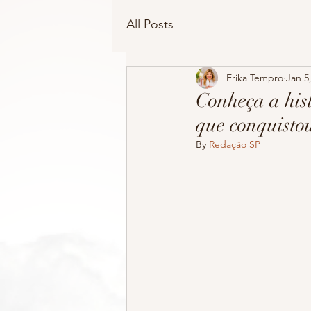
All Posts
Erika Tempro
Jan 5
Conheça a his
que conquisto
By 
Redação SP