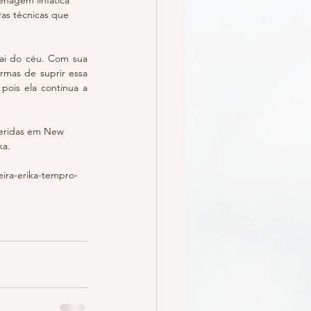
enagem linfática 
ras técnicas que 
ai do céu. Com sua 
mas de suprir essa 
ois ela continua a 
ueridas em New 
ka.
eira-erika-tempro-