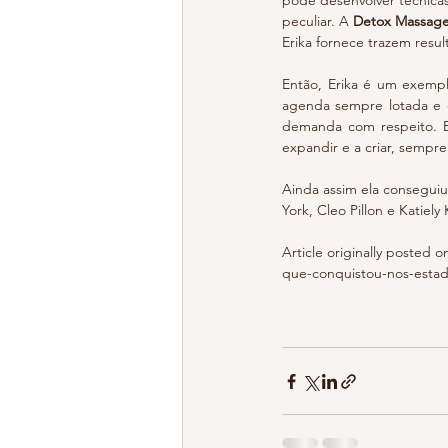
pôde desenvolver técnicas
peculiar. A 
Detox Massag
Erika fornece trazem resul
Então, Erika é um exempl
agenda sempre lotada e c
demanda com respeito. E 
expandir e a criar, sempr
Ainda assim ela consegui
York, Cleo Pillon e Katiel
Article originally posted 
que-conquistou-nos-estad