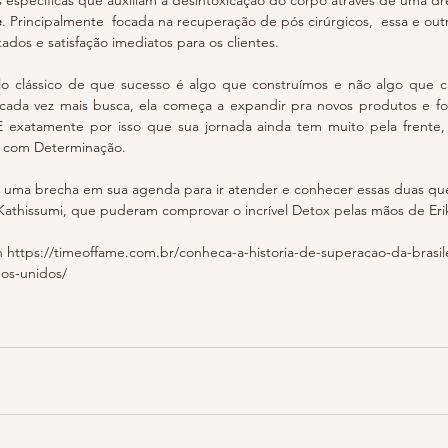
 específicas que auxiliam a desintoxicação do corpo através de uma dr
e
. Principalmente  focada na recuperação de pós cirúrgicos,  essa e out
tados e satisfação imediatos para os clientes.
o clássico de que sucesso é algo que construímos e não algo que c
ada vez mais busca, ela começa a expandir pra novos produtos e for
exatamente por isso que sua jornada ainda tem muito pela frente, p
e com Determinação.
u uma brecha em sua agenda para ir atender e conhecer essas duas q
y Kathissumi, que puderam comprovar o incrível Detox pelas mãos de Eri
on https://timeoffame.com.br/conheca-a-historia-de-superacao-da-brasil
os-unidos/